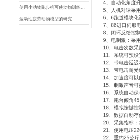
4、自动化角度
使用小动物跑步机可使动物训练量化更加准确
5、人机对话采
6、6跑道模块
运动性疲劳动物模型的研究
7、86进口伺
8、闭环反馈控制
9、电刺激：采用
10、电击次数
11、系统可预
12、带电击延
13、带电击耐
14、加速度可
15、刺激声音可
16、系统自动
17、跑台倾角45
18、模拟按键
19、数据自动存
20、采集指标
21、使用电压22
22、重约25公