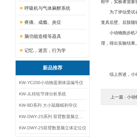
程中，实验者需要
呼吸机与气体麻醉系统
为了评估受试者的
疼痛、成瘾、炎症
笼具后壁、后肢随
小动物跑步机不仅
脑功能造模等器具
理，得出实验结果
记忆，迷宫，行为学
新品推荐
综上所述，小动物
KW-YC200小动物遥测体温编号仪
KW-JL转轮节律分析系统
上一篇 :
小动
KW-BD系列 大小鼠睡眠剥夺仪
KW-DWY-2S系列 双臂数显脑立体定位仪
KW-DWY-2S双臂数显脑立体定位仪