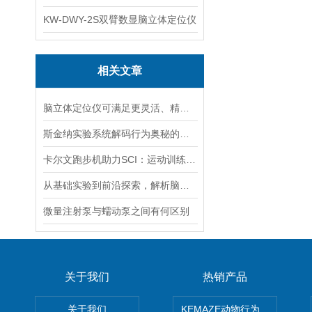
KW-DWY-2S双臂数显脑立体定位仪
相关文章
脑立体定位仪可满足更灵活、精细的操作需求
斯金纳实验系统解码行为奥秘的心理学利器
卡尔文跑步机助力SCI：运动训练对小鼠心脏功能及心肌线粒体自噬的影响
从基础实验到前沿探索，解析脑立体定位仪技术优势与应用价值
微量注射泵与蠕动泵之间有何区别
关于我们
热销产品
关于我们
KEMAZE动物行为学分析系统