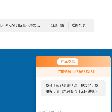
可使动物训练量化更加准确
返回顶部
返回列表
在线交流
联系我们
咨询热线：15805823165
24小时热线：
13701930554
您好！欢迎前来咨询，很高兴为您
服务，请问您要咨询什么问题呢？