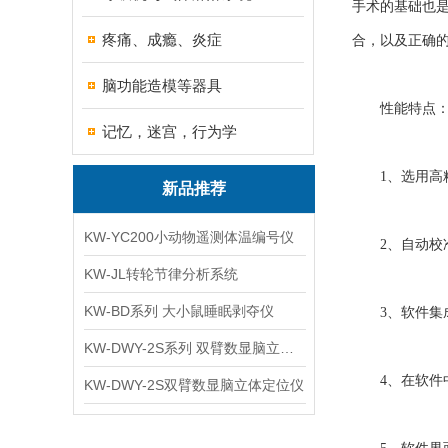
手术的基础也
疼痛、成瘾、炎症
合，以及正确
脑功能造模等器具
性能特点
记忆，迷宫，行为学
1、选用高精
新品推荐
KW-YC200小动物遥测体温编号仪
2、自动校准
KW-JL转轮节律分析系统
KW-BD系列 大小鼠睡眠剥夺仪
3、软件集成
KW-DWY-2S系列 双臂数显脑立体定位仪
4、在软件中
KW-DWY-2S双臂数显脑立体定位仪