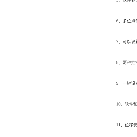
5、软件界面
6、多位点储
7、可以设置
8、两种控制
9、一键设定B
10、软件预
11、位移安