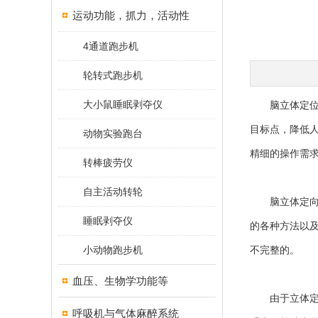
运动功能，抓力，活动性
4通道跑步机
轮转式跑步机
大小鼠睡眠剥夺仪
脑立体定
目标点，降低
动物实验跑台
精细的操作需
转棒疲劳仪
自主活动转轮
脑立体定向手
睡眠剥夺仪
的各种方法以
小动物跑步机
不完整的。
血压、生物学功能等
由于立体定向
呼吸机与气体麻醉系统