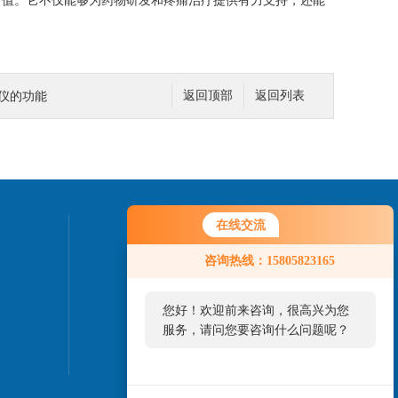
值。它不仅能够为药物研发和疼痛治疗提供有力支持，还能
板仪的功能
返回顶部
返回列表
在线交流
联系我们
咨询热线：15805823165
24小时热线：
13701930554
您好！欢迎前来咨询，很高兴为您
服务，请问您要咨询什么问题呢？