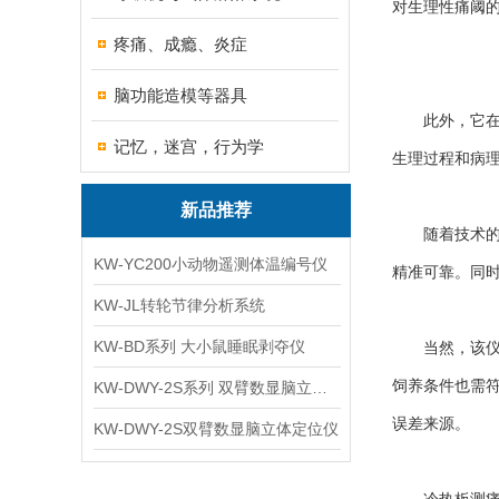
对生理性痛阈
疼痛、成瘾、炎症
脑功能造模等器具
此外，它在神
记忆，迷宫，行为学
生理过程和病
新品推荐
随着技术的不
KW-YC200小动物遥测体温编号仪
精准可靠。同
KW-JL转轮节律分析系统
KW-BD系列 大小鼠睡眠剥夺仪
当然，该仪器
饲养条件也需
KW-DWY-2S系列 双臂数显脑立体定位仪
误差来源。
KW-DWY-2S双臂数显脑立体定位仪