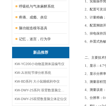
1、实验操作简
呼吸机与气体麻醉系统
2、配置可灵活
疼痛、成瘾、炎症
3、计量精确
4、配置脚踏开
脑功能造模等器具
5、掉电保持历
记忆，迷宫，行为学
6、外置式热敏
新品推荐
二、主要技术
KW-YC200小动物遥测体温编号仪
1、显示：4.7
KW-JL转轮节律分析系统
2、显示分辨率：
KW-BD系列 大小鼠睡眠剥夺仪
3、测量容积范围：
4、测量误差：≤±
KW-DWY-2S系列 双臂数显脑立体定位仪
5、分辨率：0.00
KW-DWY-2S双臂数显脑立体定位仪
6、校*：≤±3μ