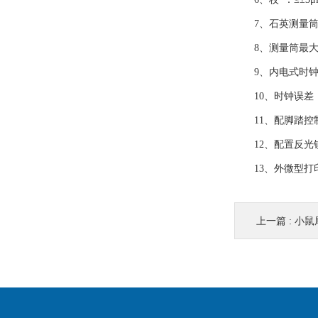
7、石英测量筒内径
8、测量筒最大盛水
9、内电式时钟连
10、时钟误差：<0
11、配脚踏控制
12、配置反光镜
13、外微型打印
上一篇 :
小鼠