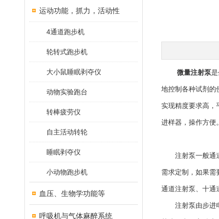
运动功能，抓力，活动性
4通道跑步机
轮转式跑步机
大小鼠睡眠剥夺仪
微量注射泵
是
地控制各种试剂的
动物实验跑台
实现精度要求高，
转棒疲劳仪
进样器，操作方便
自主活动转轮
睡眠剥夺仪
注射泵一般通道数
小动物跑步机
需求定制，如果需
通道注射泵、十通
血压、生物学功能等
注射泵由步进电机
呼吸机与气体麻醉系统