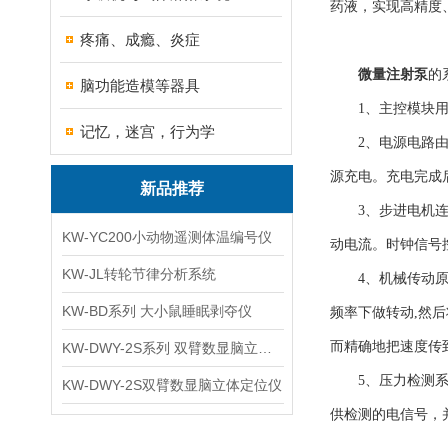
药液，实现高精度
疼痛、成瘾、炎症
微量注射泵
的
脑功能造模等器具
1、主控模块用单
记忆，迷宫，行为学
2、电源电路由电
源充电。充电完成
新品推荐
3、步进电机连接
KW-YC200小动物遥测体温编号仪
动电流。时钟信号
KW-JL转轮节律分析系统
4、机械传动原理
KW-BD系列 大小鼠睡眠剥夺仪
频率下做转动,然
而精确地把速度传
KW-DWY-2S系列 双臂数显脑立体定位仪
5、压力检测系统
KW-DWY-2S双臂数显脑立体定位仪
供检测的电信号，