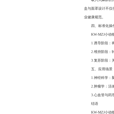
盒与面罩设计不仅
业健康规范。
四、标准化操作流
KW-MZJ小动
1.诱导阶段：将
2.维持阶段：转
3.复苏阶段：关
五、应用场景：
1.神经科学：脑
2.肿瘤学：活体
3.心血管与药理
结语
KW-MZJ小动