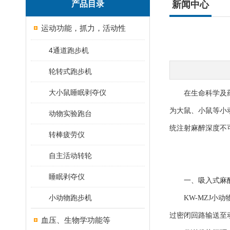
产品目录
新闻中心
运动功能，抓力，活动性
4通道跑步机
轮转式跑步机
大小鼠睡眠剥夺仪
在生命科学及药理
为大鼠、小鼠等小
动物实验跑台
统注射麻醉深度不
转棒疲劳仪
自主活动转轮
睡眠剥夺仪
一、吸入式麻醉
小动物跑步机
KW-MZJ小动
过密闭回路输送至
血压、生物学功能等