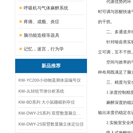
代谢优势闭环：相
呼吸机与气体麻醉系统
时可调与苏醒快速
疼痛、成瘾、炎症
的干扰。
二、多通道并行
脑功能造模等器具
针对啮齿类实验常
记忆，迷宫，行为学
立可调，互不干扰
空间与效率的平衡
新品推荐
种布局既满足了脑
KW-YC200小动物遥测体温编号仪
三、精度与安全
KW-JL转轮节律分析系统
1.浓度控制精
KW-BD系列 大小鼠睡眠剥夺仪
麻醉深度的稳定性
输出浓度仍稳定在
KW-DWY-2S系列 双臂数显脑立体定位仪
2.实验室安全
KW-DWY-2S双臂数显脑立体定位仪
吸入式麻醉的潜在