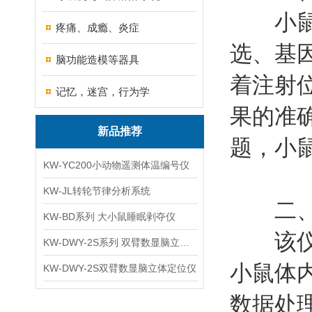
小鼠因
疼痛、成瘾、炎症
选、基
脑功能造模等器具
着注射
记忆，迷宫，行为学
果的准
新品推荐
题，小
KW-YC200小动物遥测体温编号仪
KW-JL转轮节律分析系统
二、
KW-BD系列 大小鼠睡眠剥夺仪
该仪器
KW-DWY-2S系列 双臂数显脑立体定位仪
小鼠体
KW-DWY-2S双臂数显脑立体定位仪
数据处