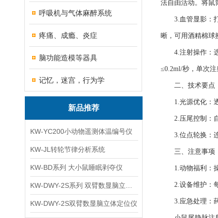
法自由活动。将鼠
呼吸机与气体麻醉系统
3.血管显影：打
疼痛、成瘾、炎症
晰，可用酒精棉球
4.注射操作：选择
脑功能造模等器具
≤0.2ml/秒，
记忆，迷宫，行为学
二、技术要点
1.光源优化：透
新品推荐
2.压尾控制：自
KW-YC200小动物遥测体温编号仪
3.位点轮换：连续
KW-JL转轮节律分析系统
三、注意事项
KW-BD系列 大小鼠睡眠剥夺仪
1.动物福利：操
2.设备维护：每
KW-DWY-2S系列 双臂数显脑立体定位仪
3.应急处理：药
KW-DWY-2S双臂数显脑立体定位仪
小鼠尾静脉注射显